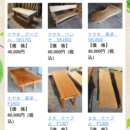
ケヤキ テーブ
ケヤキ ベン
ケヤキ 座卓
ル SK1701
チ SK1601
SK1600
【価 格】
【価 格】
【価 格】
40,000円（税
45,000円
60,000円（税
込）
込）
ケヤキ 座卓
F1403
【価 格】
80,000円（税
スギ テーブ
タモ テーブ
込）
ル F1307
ル F1306
【価 格】
【価 格】